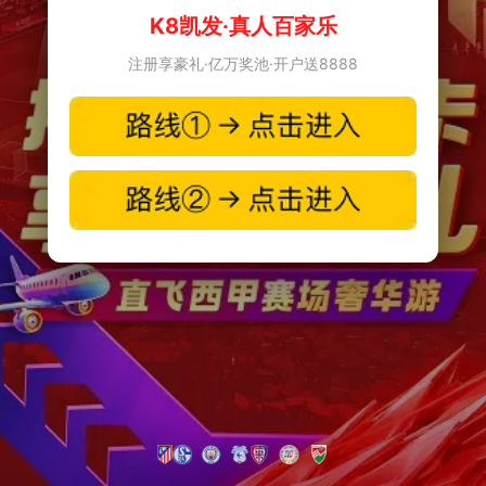
K8凯发·真人百家乐
注册享豪礼·亿万奖池·开户送8888